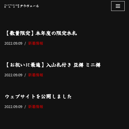
コ
ン
テ
【数量限定】本年度の限定木札
ン
2022.09.09
新着情報
ツ
へ
ス
【お祝いに最適】入山札付き 豆樽 ミニ樽
キ
ッ
2022.09.09
新着情報
プ
ウェブサイトを公開しました
2022.09.09
新着情報